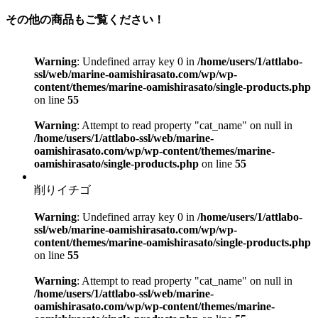
その他の商品もご覧ください！
Warning
: Undefined array key 0 in
/home/users/1/attlabo-
ssl/web/marine-oamishirasato.com/wp/wp-
content/themes/marine-oamishirasato/single-products.php
on line
55
Warning
: Attempt to read property "cat_name" on null in
/home/users/1/attlabo-ssl/web/marine-
oamishirasato.com/wp/wp-content/themes/marine-
oamishirasato/single-products.php
on line
55
削りイチゴ
Warning
: Undefined array key 0 in
/home/users/1/attlabo-
ssl/web/marine-oamishirasato.com/wp/wp-
content/themes/marine-oamishirasato/single-products.php
on line
55
Warning
: Attempt to read property "cat_name" on null in
/home/users/1/attlabo-ssl/web/marine-
oamishirasato.com/wp/wp-content/themes/marine-