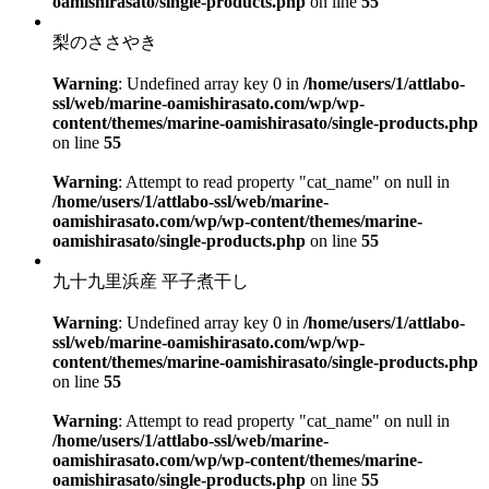
oamishirasato/single-products.php
on line
55
梨のささやき
Warning
: Undefined array key 0 in
/home/users/1/attlabo-
ssl/web/marine-oamishirasato.com/wp/wp-
content/themes/marine-oamishirasato/single-products.php
on line
55
Warning
: Attempt to read property "cat_name" on null in
/home/users/1/attlabo-ssl/web/marine-
oamishirasato.com/wp/wp-content/themes/marine-
oamishirasato/single-products.php
on line
55
九十九里浜産 平子煮干し
Warning
: Undefined array key 0 in
/home/users/1/attlabo-
ssl/web/marine-oamishirasato.com/wp/wp-
content/themes/marine-oamishirasato/single-products.php
on line
55
Warning
: Attempt to read property "cat_name" on null in
/home/users/1/attlabo-ssl/web/marine-
oamishirasato.com/wp/wp-content/themes/marine-
oamishirasato/single-products.php
on line
55