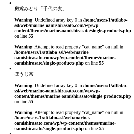
房総みどり「千代の友」
Warning
: Undefined array key 0 in
/home/users/1/attlabo-
ssl/web/marine-oamishirasato.com/wp/wp-
content/themes/marine-oamishirasato/single-products.php
on line
55
Warning
: Attempt to read property "cat_name" on null in
/home/users/1/attlabo-ssl/web/marine-
oamishirasato.com/wp/wp-content/themes/marine-
oamishirasato/single-products.php
on line
55
ほうじ茶
Warning
: Undefined array key 0 in
/home/users/1/attlabo-
ssl/web/marine-oamishirasato.com/wp/wp-
content/themes/marine-oamishirasato/single-products.php
on line
55
Warning
: Attempt to read property "cat_name" on null in
/home/users/1/attlabo-ssl/web/marine-
oamishirasato.com/wp/wp-content/themes/marine-
oamishirasato/single-products.php
on line
55