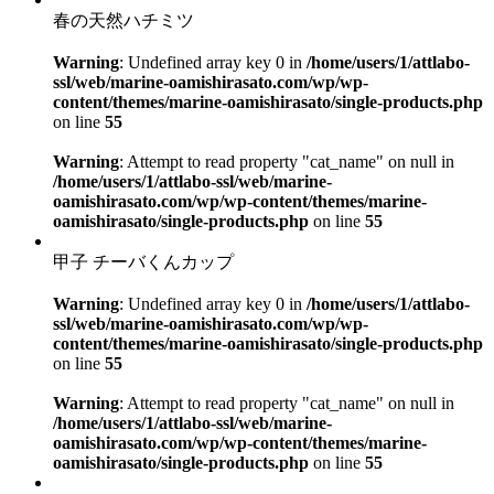
春の天然ハチミツ
Warning
: Undefined array key 0 in
/home/users/1/attlabo-
ssl/web/marine-oamishirasato.com/wp/wp-
content/themes/marine-oamishirasato/single-products.php
on line
55
Warning
: Attempt to read property "cat_name" on null in
/home/users/1/attlabo-ssl/web/marine-
oamishirasato.com/wp/wp-content/themes/marine-
oamishirasato/single-products.php
on line
55
甲子 チーバくんカップ
Warning
: Undefined array key 0 in
/home/users/1/attlabo-
ssl/web/marine-oamishirasato.com/wp/wp-
content/themes/marine-oamishirasato/single-products.php
on line
55
Warning
: Attempt to read property "cat_name" on null in
/home/users/1/attlabo-ssl/web/marine-
oamishirasato.com/wp/wp-content/themes/marine-
oamishirasato/single-products.php
on line
55