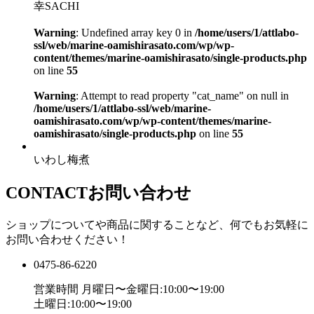
幸SACHI
Warning
: Undefined array key 0 in
/home/users/1/attlabo-
ssl/web/marine-oamishirasato.com/wp/wp-
content/themes/marine-oamishirasato/single-products.php
on line
55
Warning
: Attempt to read property "cat_name" on null in
/home/users/1/attlabo-ssl/web/marine-
oamishirasato.com/wp/wp-content/themes/marine-
oamishirasato/single-products.php
on line
55
いわし梅煮
CONTACT
お問い合わせ
ショップについてや商品に関することなど、何でもお気軽に
お問い合わせください！
0475-86-6220
営業時間
月曜日〜金曜日:10:00〜19:00
土曜日:10:00〜19:00